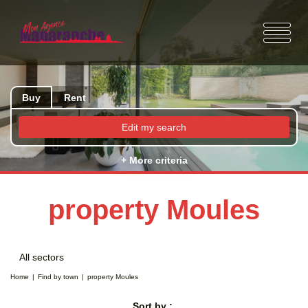
Buy
Rent
Edit my search
+ More criteria
property Moules
All sectors
Home
Find by town
property Moules
Sort by :