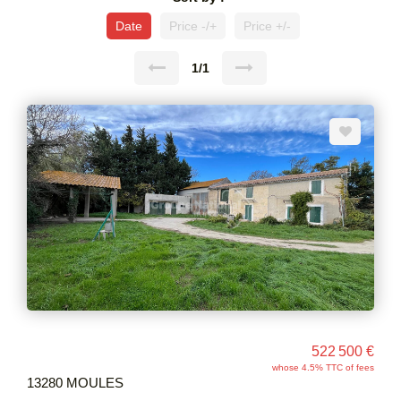
Date
Price -/+
Price +/-
1/1
522 500 €
whose 4.5% TTC of fees
13280 MOULES