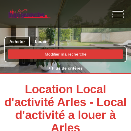
Acheter
Louer
Modifier ma recherche
+ Plus de critères
Location Local
d'activité Arles - Local
d'activité a louer à
Arles