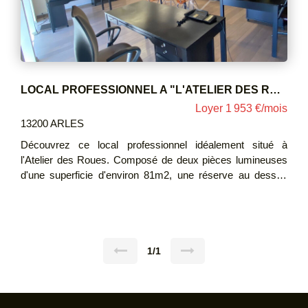
LOCAL PROFESSIONNEL A "L'ATELIER DES ROUES"
Loyer 1 953 €/mois
13200 ARLES
Découvrez ce local professionnel idéalement situé à
l'Atelier des Roues. Composé de deux pièces lumineuses
d'une superficie d'environ 81m2, une réserve au dessus
avec une cabine de douche d'une superficie d'environ
14m2. il offre un cadre de travail agréable et fonctionnel,
parfait pour développer votre activité dans les meilleures
conditions. Le local bénéficie d'un système de climatisation,
trois places de parking Loyer : 1750 € HT + charges
1/1
charges: 203€ Honoraires de location : 1750 € Dépôt de
garantie : 3500 € (2 mois de loyer)