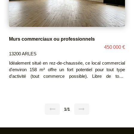
Murs commerciaux ou professionnels
450 000 €
13200 ARLES
Idéalement situé en rez-de-chaussée, ce local commercial
d'environ 158 m² offre un fort potentiel pour tout type
d'activité (tout commerce possible). Libre de toute
occupation, il bénéficie d'une excellente visibilité sur rue,
avec une large façade apportant une très belle luminosité
naturelle tout au long de la journée. Le local dispose
également d'une terrasse, un véritable atout pour les
activités commerciales ou de restauration, ainsi que d'un
1/1
stationnement facile à proximité, garantissant un confort
optimal pour la clientèle et le personnel.