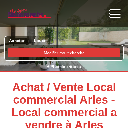
Acheter
Louer
Modifier ma recherche
+ Plus de critères
Achat / Vente Local
commercial Arles -
Local commercial a
vendre à Arles