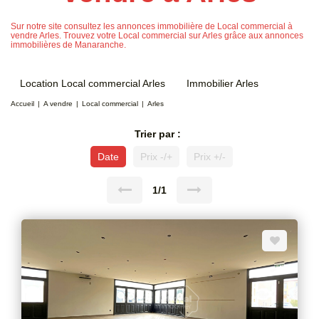
Sur notre site consultez les annonces immobilière de Local commercial à
vendre Arles. Trouvez votre Local commercial sur Arles grâce aux annonces
immobilières de Manaranche.
Location Local commercial Arles
Immobilier Arles
Accueil
A vendre
Local commercial
Arles
Trier par :
Date
Prix -/+
Prix +/-
1/1