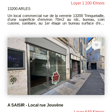
Loyer 1 100 €/mois
13200 ARLES
Un local commercial rue de la verrerie 13200 Trinquetaille,
d'une superficie d'environ 70m2 au rdc, bureau, coin
cuisine, sanitaire, au 1er étage un bureau surface d'env
50m2, balcon. Les locaux sont chauffés par climatisation
réversible LOYER HT :1100 EUROS + TAXE FONCIERE
(2025 / 832€) HONORAIRE : 1100 EUROS DEPOT DE
GARANTIE : 2200 EUROS
A SAISIR - Local rue Jouvène
Loyer 649 €/mois