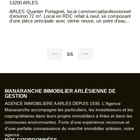
13200 ARLES
ARLES Quartier Portagnel, local commercial/professionnel
d'environ 72 m². Local en RDC refait à neuf, se composant
d'une pièce principale avec vitrine neuve, un point d'eau et
une toilette, une pièce séparée pouvant faire office de
réserve. Loyer mensuel CC: 900 €uros, dont 100 €uros de
provisions pour charges (provisions soumis à régularisation
annuelle) Dépôt de garantie : 1600 €uros Honoraires charge
locataire : 1100 euros TTC, dont 210 €uros pour l'état des
lieux d'entrée.
1/1
MANARANCHE IMMOBILIER ARLÉSIENNE DE
GESTION
AGENCE IMMOBILIERE A ARLES DEPUIS 1935. L'Agence
Manaranche accompagne les particuliers, les investisseurs et les
copropriétaires dans leurs projets immobiliers à Arles et dans les
communes environnantes. Forte d'une expérience reconnue et
d'une parfaite connaissance du marché immobilier arlésien, notre
agence...