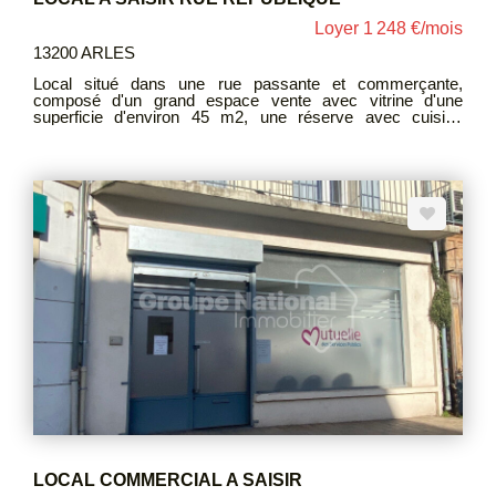
Loyer 1 248 €/mois
13200 ARLES
Local situé dans une rue passante et commerçante,
composé d'un grand espace vente avec vitrine d'une
superficie d'environ 45 m2, une réserve avec cuisine
d'environ 30m2 , un toilette. Les pièces sont équipées de
climatisation réversibles. Loyer HC 1200€ Provisions
Charges 15€ Provisions T.O.M 33€ Dépôt de garantie
2400€ Honoraires 1200€
LOCAL COMMERCIAL A SAISIR