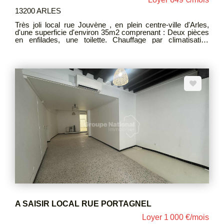
13200 ARLES
Très joli local rue Jouvène , en plein centre-ville d'Arles,
d'une superficie d'environ 35m2 comprenant : Deux pièces
en enfilades, une toilette. Chauffage par climatisation
LOYER CC : 649 EUROS ( 22€ TOM+ 58 Provision
Foncier) HONORAIRE : 569 EUROS DEPOT DE
GARANTIE : 1138 EUROS
A SAISIR LOCAL RUE PORTAGNEL
Loyer 1 000 €/mois