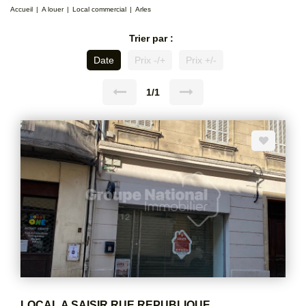
Accueil
A louer
Local commercial
Arles
Trier par :
Date
Prix -/+
Prix +/-
1/1
LOCAL A SAISIR RUE REPUBLIQUE