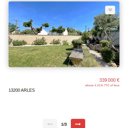
339 000 €
whose 4.31% TTC of fees
13200 ARLES
1/3