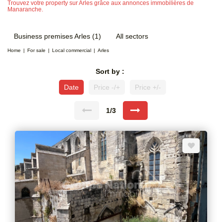
Trouvez votre property sur Arles grâce aux annonces immobilières de
Manaranche.
Business premises Arles (1)
All sectors
Home
For sale
Local commercial
Arles
Sort by :
Date
Price -/+
Price +/-
1/3