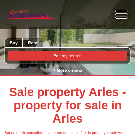
Buy
Rent
Edit my search
+ More criteria
Sale property Arles -
property for sale in
Arles
Sur notre site consultez les annonces immobilière de property to sale Arles.