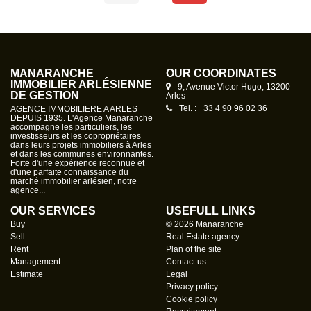
MANARANCHE
OUR COORDINATES
IMMOBILIER ARLÉSIENNE
9, Avenue Victor Hugo, 13200
DE GESTION
Arles
Tel. : +33 4 90 96 02 36
AGENCE IMMOBILIERE A ARLES
DEPUIS 1935. L'Agence Manaranche
accompagne les particuliers, les
investisseurs et les copropriétaires
dans leurs projets immobiliers à Arles
et dans les communes environnantes.
Forte d'une expérience reconnue et
d'une parfaite connaissance du
marché immobilier arlésien, notre
agence...
OUR SERVICES
USEFULL LINKS
Buy
© 2026 Manaranche
Sell
Real Estate agency
Rent
Plan of the site
Management
Contact us
Estimate
Legal
Privacy policy
Cookie policy