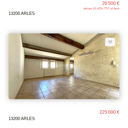
26 500 €
whose 10.42% TTC of fees
13200 ARLES
225 000 €
13200 ARLES