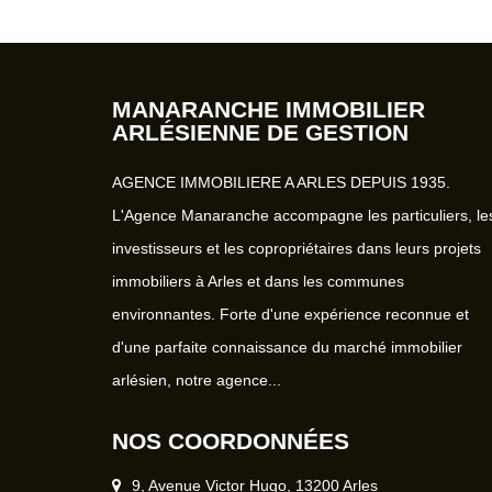
HONORAIRES CHARGE LOCATAIRE : 699 € DEPOT DE GAR
ENCAISSÉ : 1398 € (deux mois de loyer hors char
MANARANCHE IMMOBILIER
ARLÉSIENNE DE GESTION
AGENCE IMMOBILIERE A ARLES DEPUIS 1935.
L'Agence Manaranche accompagne les particuliers, le
investisseurs et les copropriétaires dans leurs projets
immobiliers à Arles et dans les communes
environnantes. Forte d'une expérience reconnue et
d'une parfaite connaissance du marché immobilier
arlésien, notre agence...
NOS COORDONNÉES
9, Avenue Victor Hugo, 13200 Arles