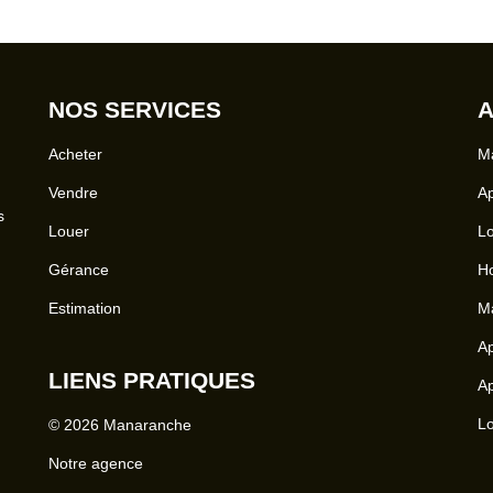
ANTIE
T.O.M) : 1260 € Dépôt de garan
ges).
meublé) : 2400 € Honoraires cha
NOS SERVICES
A
Acheter
Ma
Vendre
Ap
s
Louer
Lo
Gérance
Ho
Estimation
Ma
Ap
LIENS PRATIQUES
Ap
Lo
© 2026 Manaranche
Notre agence