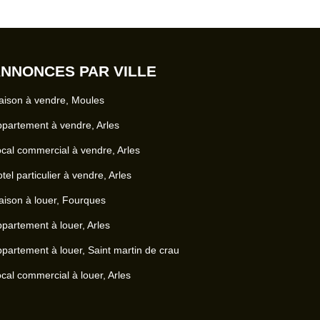
tie encaissé (deux mois de loyers hors charges car
rge locataire : 1196 €
NNONCES PAR VILLE
ison à vendre, Moules
partement à vendre, Arles
cal commercial à vendre, Arles
tel particulier à vendre, Arles
ison à louer, Fourques
partement à louer, Arles
partement à louer, Saint martin de crau
cal commercial à louer, Arles