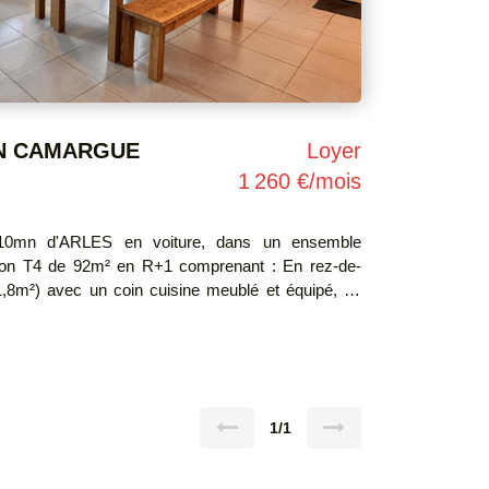
N CAMARGUE
Loyer
1 260 €/mois
0mn d'ARLES en voiture, dans un ensemble
 T4 de 92m² en R+1 comprenant : En rez-de-
,8m²) avec un coin cuisine meublé et équipé, un
: 3 chambres (11,97m² , 11,41m² et 11,12m²) avec
Une terrasse d'environ 20m². À
 meublé en contrat longue
ation réversible et
1/1
 Électricité : consommation non
loyer. Disponibilité : immédiate. LOYER C.C
lectricité communs, entretien station d'épuration,