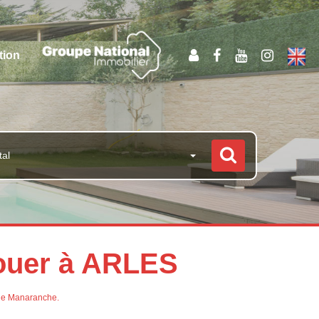
tion
tal
louer à ARLES
 de Manaranche.