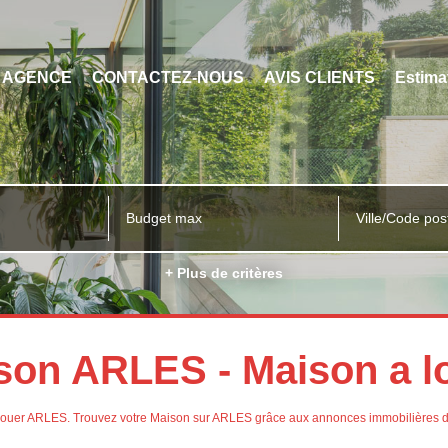
 AGENCE
CONTACTEZ-NOUS
AVIS CLIENTS
Estima
Ville/Code pos
+ Plus de critères
son ARLES - Maison a 
 à louer ARLES. Trouvez votre Maison sur ARLES grâce aux annonces immobilières