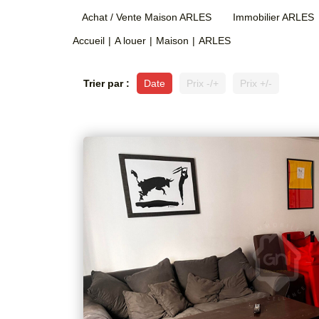
Achat / Vente Maison ARLES
Immobilier ARLES
Accueil
A louer
Maison
ARLES
Trier par :
Date
Prix -/+
Prix +/-