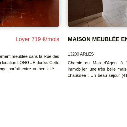
Loyer 719 €/mois
MAISON MEUBLÉE E
13200 ARLES
èrement meublée dans la Rue des
ocation LONGUE durée. Cette
Chemin du Mas d'Agon, à 1
ge parfait entre authenticité et
immobilier, une très belle maison
itue une opportunité rare pour
chaussée : Un beau séjour (41
nt charme et localisation idéale.
cellier et un w.c. À l'étage 
jour avec une cuisine fermée
placards de rangement, une salle d'eau et un w.c. 
disposition : parkings occupants + visiteurs. Location
imal. Une salle d'eau attenante
durée (1 an reconductible tacitement). Chauffage : climatis
ureau est également disponible
chauffage électrique. Eau froide : consommation incluse dans les charges,
ajustable chaque année selon votre consommation.
confort et proximité des sites
incluse dans les charges, en sus du 
(charges incluses : entretien/é