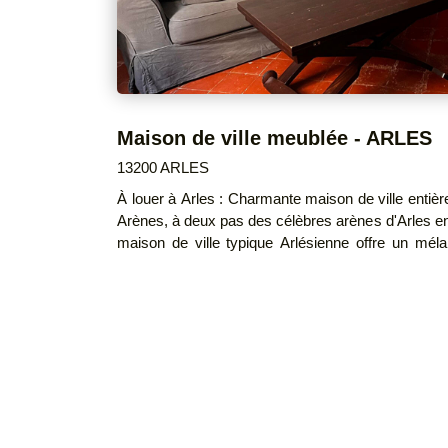
Maison de ville meublée - ARLES
13200 ARLES
À louer à Arles : Charmante maison de ville enti
Arènes, à deux pas des célèbres arènes d'Arles en l
maison de ville typique Arlésienne offre un mélan
modernité. Disponible immédiatement, elle const
ceux qui recherchent une location longue durée allia
Au rez-de-chaussée, vous découvrirez un sé
entièrement équipée, et un w.c. À l'étage, vous trouverez une grande chambre
avec deux placards intégrés pour un rangement opt
complète cet espace privé. De plus, un espace b
sur le palier. Ne manquez pas cette occasion exceptionnelle de louer une maison
de ville entièrement meublée alliant charme, 
historiques LOYER H.C : 699 € CHARGES (T.O.M ) : 20 € LOYER C.C : 719 €