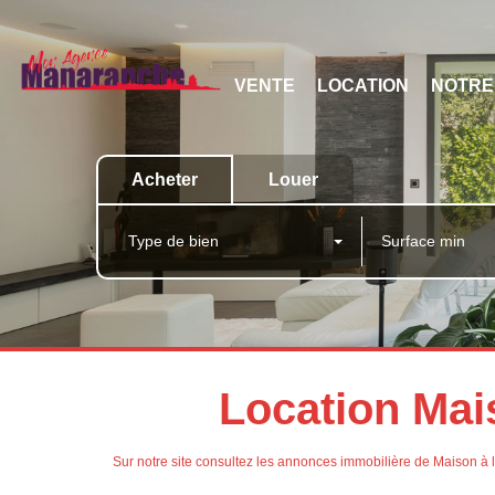
VENTE
LOCATION
NOTRE
Acheter
Louer
Type de bien
Location Mai
Sur notre site consultez les annonces immobilière de Maison