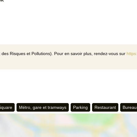
 des Risques et Pollutions). Pour en savoir plus, rendez-vous sur
https
 Square
Métro, gare et tramways
Parking
Restaurant
Bureau