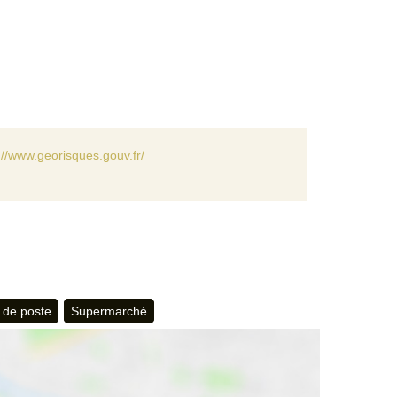
://www.georisques.gouv.fr/
 de poste
Supermarché