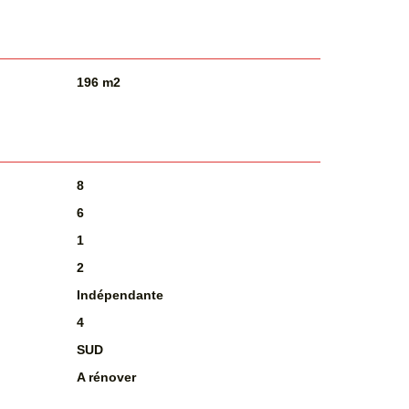
196 m2
8
6
1
2
Indépendante
4
SUD
A rénover