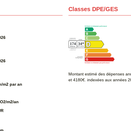
Classes DPE/GES
026
026
Montant estimé des dépenses ann
et 4180€. indexées aux années 2
/m2 par an
CO2/m2/an
UR
UR