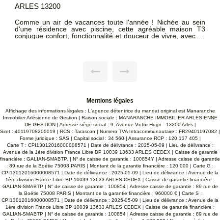
ARLES 13200
Située dans le secteur prisé de Monplaisir Sud, découvrez
cette charmante maison construite dans les années 40,
offrant un cadre de vie paisible, fonctionnel et chaleureux.
L'essentiel des commodités et des pièces de vie se situe au
rez-de-chaussée pour un confort absolu au quotidien. La
maison est équipée de climatisations réversibles et d'un
chauffage central gaz pour un confort thermique en toute
saison. (DPE C, double vitrage). Un salon-séjour lumineux de
plus de 24 m² avec poutres apparentes , complété par un
espace cuisine aménagée et équipée de près de 18 m². Une
chambre de 11 m² avec son grand dressing attenant de 8 m²
, une salle de bains et un WC indépendant. À l'étage : Une
Mentions légales
très grande seconde chambre mansardée de près de 20 m²,
idéale pour un espace enfant, un bureau ou des invités. Côté
Affichage des informations légales : L'agence détentrice du mandat original est Manaranche
jardin et annexes : Profitez d'un terrain agréable de plus de
Immobilier Arlésienne de Gestion | Raison sociale : MANARANCHE IMMOBILIER ARLESIENNE
200 m² avec son garage fermé et un abri de jardin. Portail
DE GESTION | Adresse siège social : 9, Avenue Victor Hugo - 13200 Arles |
motorisé.
Siret : 40119708200019 | RCS : Tarascon | Numero TVA Intracommunautaire : FR29401197082 |
Forme juridique : SAS | Capital social : 34 560 | Assurance RCP : 120 137 405 |
Carte T : CPI13012016000008571 | Date de délivrance : 2025-05-09 | Lieu de délivrance :
Avenue de la 1ère division France Libre BP 10039 13633 ARLES CEDEX | Caisse de garantie
financière : GALIAN-SMABTP. | N° de caisse de garantie : 100854Y | Adresse caisse de garantie
: 89 rue de la Boétie 75008 PARIS | Montant de la garantie financière : 120 000 | Carte G :
CPI13012016000008571 | Date de délivrance : 2025-05-09 | Lieu de délivrance : Avenue de la
1ère division France Libre BP 10039 13633 ARLES CEDEX | Caisse de garantie financière :
GALIAN-SMABTP | N° de caisse de garantie : 100854 | Adresse caisse de garantie : 89 rue de
la Boétie 75008 PARIS | Montant de la garantie financière : 960000 € | Carte S :
CPI13012016000008571 | Date de délivrance : 2025-05-09 | Lieu de délivrance : Avenue de la
1ère division France Libre BP 10039 13633 ARLES CEDEX | Caisse de garantie financière :
GALIAN-SMABTP | N° de caisse de garantie : 100854 | Adresse caisse de garantie : 89 rue de