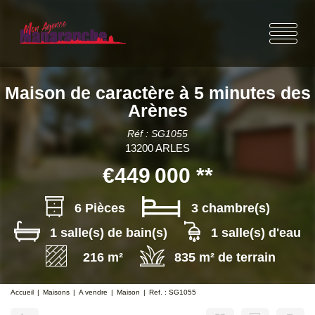
Maison de caractère à 5 minutes des
Arènes
Réf : SG1055
13200 ARLES
€449 000
**
6 Pièces
3 chambre(s)
1 salle(s) de bain(s)
1 salle(s) d'eau
216 m²
835 m² de terrain
Accueil
Maisons
A vendre
Maison
Ref. : SG1055