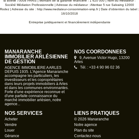
la Boétie 75008 PARIS | Montant de la garantie financière : 1 620 000 | Nom du médiateur :
Société Médiation Professionnelle | Adresse du médiateur : Alteritae 5 rue Salvaing 12000
Rodez | Adresse du site :
http://www.mediateur-consommation-smp.fr
| Date d'obtention du label :
16/10/2018
Entreprise juridiquement et financièrement indépendante
MANARANCHE
NOS COORDONNÉES
IMMOBILIER ARLÉSIENNE
9, Avenue Victor Hugo, 13200
DE GESTION
Arles
Tél. : +33 4 90 96 02 36
AGENCE IMMOBILIERE A ARLES
DEPUIS 1935. L'Agence Manaranche
accompagne les particuliers, les
investisseurs et les copropriétaires
dans leurs projets immobiliers à Arles
et dans les communes environnantes.
Forte d'une expérience reconnue et
d'une parfaite connaissance du
marché immobilier arlésien, notre
agence...
NOS SERVICES
LIENS PRATIQUES
Acheter
© 2026 Manaranche
Vendre
Notre agence
Louer
Plan du site
Gérance
Contactez-nous