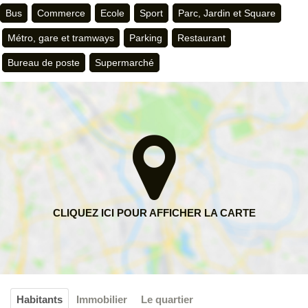
Bus
Commerce
Ecole
Sport
Parc, Jardin et Square
Métro, gare et tramways
Parking
Restaurant
Bureau de poste
Supermarché
Habitants
Immobilier
Le quartier