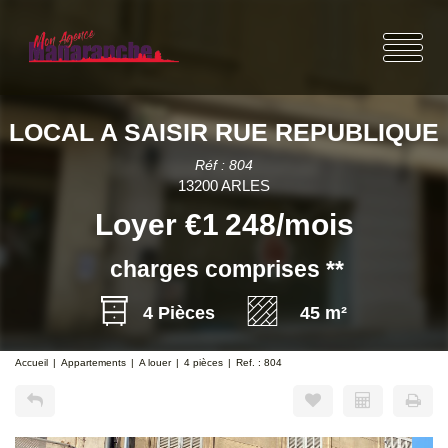
LOCAL A SAISIR RUE REPUBLIQUE
Réf : 804
13200 ARLES
Loyer €1 248/mois
charges comprises **
4 Pièces
45 m²
Accueil
Appartements
A louer
4 pièces
Ref. : 804