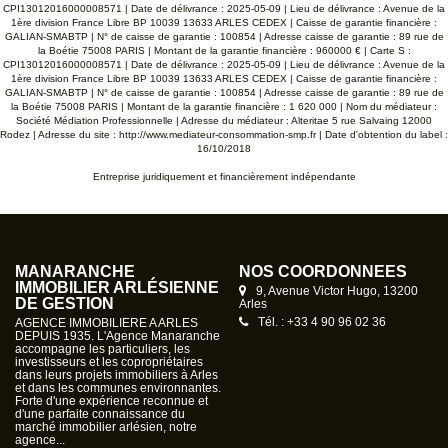
CPI13012016000008571 | Date de délivrance : 2025-05-09 | Lieu de délivrance : Avenue de la
1ère division France Libre BP 10039 13633 ARLES CEDEX | Caisse de garantie financière :
GALIAN-SMABTP | N° de caisse de garantie : 100854 | Adresse caisse de garantie : 89 rue de
la Boétie 75008 PARIS | Montant de la garantie financière : 960000 € | Carte S :
CPI13012016000008571 | Date de délivrance : 2025-05-09 | Lieu de délivrance : Avenue de la
1ère division France Libre BP 10039 13633 ARLES CEDEX | Caisse de garantie financière :
GALIAN-SMABTP | N° de caisse de garantie : 100854 | Adresse caisse de garantie : 89 rue de
la Boétie 75008 PARIS | Montant de la garantie financière : 1 620 000 | Nom du médiateur :
Société Médiation Professionnelle | Adresse du médiateur : Alteritae 5 rue Salvaing 12000
Rodez | Adresse du site :
http://www.mediateur-consommation-smp.fr
| Date d'obtention du label :
16/10/2018
Entreprise juridiquement et financièrement indépendante
MANARANCHE
NOS COORDONNÉES
IMMOBILIER ARLÉSIENNE
9, Avenue Victor Hugo, 13200
DE GESTION
Arles
Tél. : +33 4 90 96 02 36
AGENCE IMMOBILIERE A ARLES
DEPUIS 1935. L'Agence Manaranche
accompagne les particuliers, les
investisseurs et les copropriétaires
dans leurs projets immobiliers à Arles
et dans les communes environnantes.
Forte d'une expérience reconnue et
d'une parfaite connaissance du
marché immobilier arlésien, notre
agence...