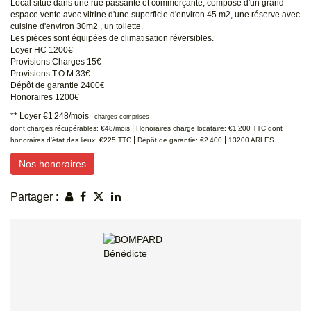
Local situé dans une rue passante et commerçante, composé d'un grand
espace vente avec vitrine d'une superficie d'environ 45 m2, une réserve avec
cuisine d'environ 30m2 , un toilette.
Les pièces sont équipées de climatisation réversibles.
Loyer HC 1200€
Provisions Charges 15€
Provisions T.O.M 33€
Dépôt de garantie 2400€
Honoraires 1200€
**
Loyer €1 248/mois
charges comprises
|
dont charges récupérables: €48/mois
Honoraires charge locataire: €1 200 TTC
dont
|
|
honoraires d'état des lieux: €225 TTC
Dépôt de garantie: €2 400
13200 ARLES
Nos honoraires
Partager :