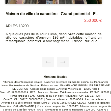
Maison de plain-pied avec jardin et garage - Trinquetaille
245 000 €
ARLES 13200
Située dans un quartier résidentiel, cette maison de plain-
pied d'environ 63 m² offre un beau potentiel après travaux de
rafraîchissement. Elle se compose d'un séjour lumineux
traversant Sud / Nord, d'une cuisine indépendante, de trois
chambres, ainsi que d'une salle d'eau. Un garage avec
espace buanderie complète le bien, apportant des
possibilités de rangement supplémentaires. À l'extérieur,
vous profiterez d'un jardin entièrement clôturé, entourant la
maison, idéal pour aménager différents espaces de détente
ou de loisirs. Ses atouts : Maison de plain-pied 3 chambres
Garage avec local buanderie Jardin faisant le tour de la
maison Beau potentiel après rénovation
Mentions légales
Affichage des informations légales : L'agence détentrice du mandat original est Manaranche
Immobilier Arlésienne de Gestion | Raison sociale : MANARANCHE IMMOBILIER ARLESIENNE
DE GESTION | Adresse siège social : 9, Avenue Victor Hugo - 13200 Arles |
Siret : 40119708200019 | RCS : Tarascon | Numero TVA Intracommunautaire : FR29401197082 |
Forme juridique : SAS | Capital social : 34 560 | Assurance RCP : 120 137 405 |
Carte T : CPI13012016000008571 | Date de délivrance : 2025-05-09 | Lieu de délivrance :
Avenue de la 1ère division France Libre BP 10039 13633 ARLES CEDEX | Caisse de garantie
financière : GALIAN-SMABTP. | N° de caisse de garantie : 100854Y | Adresse caisse de garantie
: 89 rue de la Boétie 75008 PARIS | Montant de la garantie financière : 120 000 | Carte G :