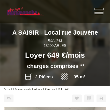
A SAISIR - Local rue Jouvène
Réf : 743
13200 ARLES
Loyer 649 €/mois
charges comprises **
2 Pièces
35 m²
Accueil
Appartements
A louer
2 pièces
Ref. : 743