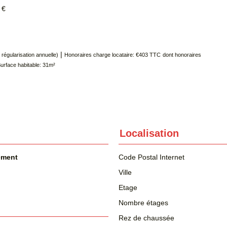
 €
|
régularisation annuelle)
Honoraires charge locataire: €403 TTC
dont honoraires
urface habitable: 31m²
Localisation
ement
Code Postal Internet
Ville
Etage
Nombre étages
Rez de chaussée