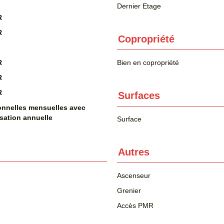
Dernier Etage
R
R
Copropriété
R
Bien en copropriété
R
R
Surfaces
onnelles mensuelles avec
isation annuelle
Surface
Autres
Ascenseur
Grenier
Accès PMR