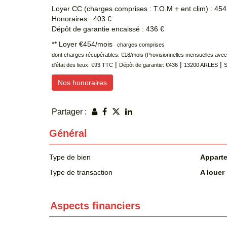
Loyer CC (charges comprises : T.O.M + ent clim) : 454
Honoraires : 403 €
Dépôt de garantie encaissé : 436 €
**
Loyer €454/mois
charges comprises
dont charges récupérables: €18/mois (Provisionnelles mensuelles avec 
|
|
|
d'état des lieux: €93 TTC
Dépôt de garantie: €436
13200 ARLES
S
Nos honoraires
Partager :
Général
Type de bien
Appart
Type de transaction
A louer
Aspects financiers