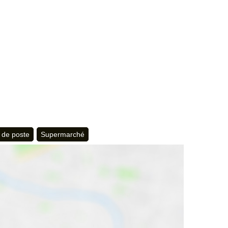
 de poste
Supermarché