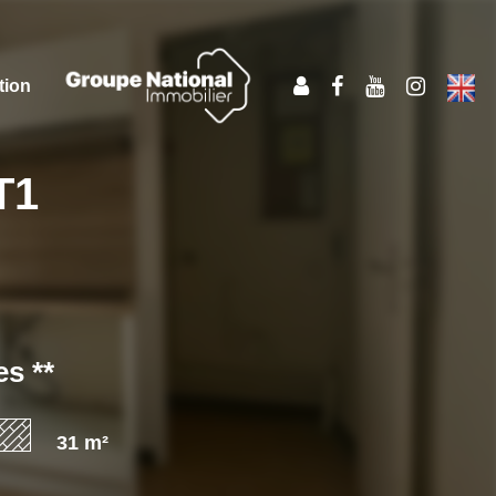
tion
T1
s **
31 m²