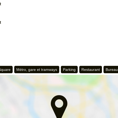
R
R
 Square
Métro, gare et tramways
Parking
Restaurant
Bureau