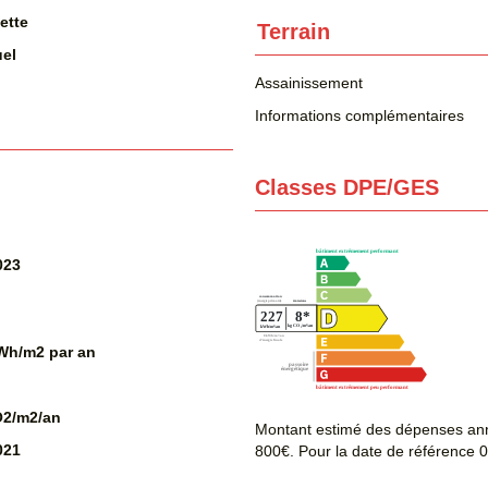
ette
Terrain
uel
Assainissement
Informations complémentaires
Classes DPE/GES
023
Wh/m2 par an
O2/m2/an
Montant estimé des dépenses ann
021
800€. Pour la date de référence 