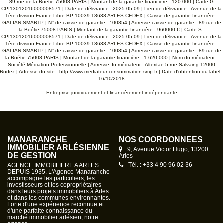
: 89 rue de la Boétie 75008 PARIS | Montant de la garantie financière : 120 000 | Carte G :
CPI13012016000008571 | Date de délivrance : 2025-05-09 | Lieu de délivrance : Avenue de la
1ère division France Libre BP 10039 13633 ARLES CEDEX | Caisse de garantie financière :
GALIAN-SMABTP | N° de caisse de garantie : 100854 | Adresse caisse de garantie : 89 rue de
la Boétie 75008 PARIS | Montant de la garantie financière : 960000 € | Carte S :
CPI13012016000008571 | Date de délivrance : 2025-05-09 | Lieu de délivrance : Avenue de la
1ère division France Libre BP 10039 13633 ARLES CEDEX | Caisse de garantie financière :
GALIAN-SMABTP | N° de caisse de garantie : 100854 | Adresse caisse de garantie : 89 rue de
la Boétie 75008 PARIS | Montant de la garantie financière : 1 620 000 | Nom du médiateur :
Société Médiation Professionnelle | Adresse du médiateur : Alteritae 5 rue Salvaing 12000
Rodez | Adresse du site :
http://www.mediateur-consommation-smp.fr
| Date d'obtention du label :
16/10/2018
Entreprise juridiquement et financièrement indépendante
MANARANCHE
NOS COORDONNÉES
IMMOBILIER ARLÉSIENNE
9, Avenue Victor Hugo, 13200
DE GESTION
Arles
Tél. : +33 4 90 96 02 36
AGENCE IMMOBILIERE A ARLES
DEPUIS 1935. L'Agence Manaranche
accompagne les particuliers, les
investisseurs et les copropriétaires
dans leurs projets immobiliers à Arles
et dans les communes environnantes.
Forte d'une expérience reconnue et
d'une parfaite connaissance du
marché immobilier arlésien, notre