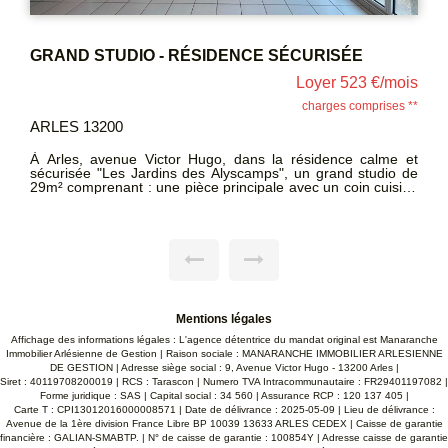
T2 MEUBLE - ROQUETTE
Loyer 502 €/mois
charges comprises **
ARLES 13200
Dans la rue Molière, quartier de la Roquette, un T2 meublé
de 32,35m² en location à l'année, au 1er étage comprenant :
un coin cuisine, un séjour, une chambre séparée avec
placard, une salle d'eau avec son w.c. LOYER C.C (charges
comprises :T.O.M) : 502 € Dépôt de garantie encaissé (deux
mois de loyer H.C) : 960 € Honoraire charge locataire : 416 €
Mentions légales
Affichage des informations légales : L'agence détentrice du mandat original est Manaranche
Immobilier Arlésienne de Gestion | Raison sociale : MANARANCHE IMMOBILIER ARLESIENNE
DE GESTION | Adresse siège social : 9, Avenue Victor Hugo - 13200 Arles |
Siret : 40119708200019 | RCS : Tarascon | Numero TVA Intracommunautaire : FR29401197082 |
Forme juridique : SAS | Capital social : 34 560 | Assurance RCP : 120 137 405 |
Carte T : CPI13012016000008571 | Date de délivrance : 2025-05-09 | Lieu de délivrance :
Avenue de la 1ère division France Libre BP 10039 13633 ARLES CEDEX | Caisse de garantie
financière : GALIAN-SMABTP. | N° de caisse de garantie : 100854Y | Adresse caisse de garantie