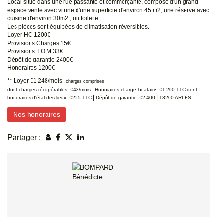
Local situé dans une rue passante et commerçante, composé d'un grand
espace vente avec vitrine d'une superficie d'environ 45 m2, une réserve avec
cuisine d'environ 30m2 , un toilette.
Les pièces sont équipées de climatisation réversibles.
Loyer HC 1200€
Provisions Charges 15€
Provisions T.O.M 33€
Dépôt de garantie 2400€
Honoraires 1200€
**
Loyer €1 248/mois
charges comprises
|
dont charges récupérables: €48/mois
Honoraires charge locataire: €1 200 TTC
dont
|
|
honoraires d'état des lieux: €225 TTC
Dépôt de garantie: €2 400
13200 ARLES
Nos honoraires
Partager :