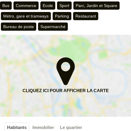
Bus
Commerce
Ecole
Sport
Parc, Jardin et Square
Métro, gare et tramways
Parking
Restaurant
Bureau de poste
Supermarché
Habitants
Immobilier
Le quartier