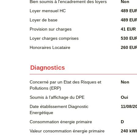
Bien soumis à l'encadrement des loyers
Non
Loyer mensuel HC
489 EU
Loyer de base
489 EU
Provision sur charges
41 EUR
Loyer charges comprises
530 EU
Honoraires Locataire
260 EU
Diagnostics
Concerné par un Etat des Risques et
Non
Pollutions (ERP)
Soumis à l'affichage du DPE
Oui
Date établissement Diagnostic
11/08/2
Energétique
Consommation énergie primaire
D
Valeur consommation énergie primaire
240 kWh