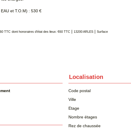
EAU et T.O.M) : 530 €
|
|
€260 TTC
dont honoraires d'état des lieux: €60 TTC
13200 ARLES
Surface
Localisation
ement
Code postal
Ville
Etage
Nombre étages
Rez de chaussée