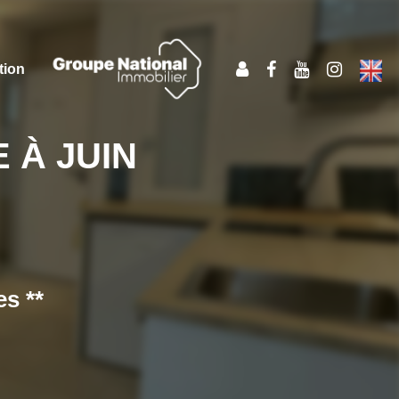
tion
 À JUIN
s **