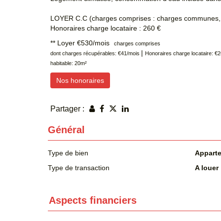
LOYER C.C (charges comprises : charges communes, 
Honoraires charge locataire : 260 €
**
Loyer €530/mois
charges comprises
|
dont charges récupérables: €41/mois
Honoraires charge locataire: 
habitable: 20m²
Nos honoraires
Partager :
Général
Type de bien
Appart
Type de transaction
A louer
Aspects financiers