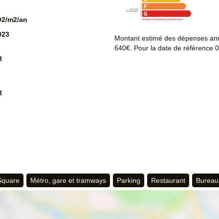
O2/m2/an
023
Montant estimé des dépenses ann
640€. Pour la date de référence 
R
R
 Square
Métro, gare et tramways
Parking
Restaurant
Bureau