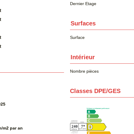
Dernier Etage
R
R
Surfaces
R
Surface
R
Intérieur
Nombre pièces
Classes DPE/GES
025
/m2 par an