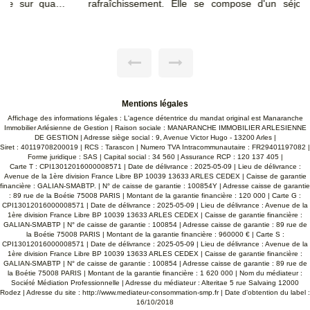
rafraîchissement. Elle se compose d'un séjour lumineux
traversant Sud / Nord, d'une cuisine indépendante, de trois
chambres, ainsi que d'une salle d'eau. Un garage avec
espace buanderie complète le bien, apportant des
possibilités de rangement supplémentaires. À l'extérieur,
vous profiterez d'un jardin entièrement clôturé, entourant la
maison, idéal pour aménager différents espaces de détente
ou de loisirs. Ses atouts : Maison de plain-pied 3 chambres
Garage avec local buanderie Jardin faisant le tour de la
maison Beau potentiel après rénovation
Mentions légales
Affichage des informations légales : L'agence détentrice du mandat original est Manaranche
Immobilier Arlésienne de Gestion | Raison sociale : MANARANCHE IMMOBILIER ARLESIENNE
DE GESTION | Adresse siège social : 9, Avenue Victor Hugo - 13200 Arles |
Siret : 40119708200019 | RCS : Tarascon | Numero TVA Intracommunautaire : FR29401197082 |
Forme juridique : SAS | Capital social : 34 560 | Assurance RCP : 120 137 405 |
Carte T : CPI13012016000008571 | Date de délivrance : 2025-05-09 | Lieu de délivrance :
Avenue de la 1ère division France Libre BP 10039 13633 ARLES CEDEX | Caisse de garantie
financière : GALIAN-SMABTP. | N° de caisse de garantie : 100854Y | Adresse caisse de garantie
: 89 rue de la Boétie 75008 PARIS | Montant de la garantie financière : 120 000 | Carte G :
CPI13012016000008571 | Date de délivrance : 2025-05-09 | Lieu de délivrance : Avenue de la
1ère division France Libre BP 10039 13633 ARLES CEDEX | Caisse de garantie financière :
GALIAN-SMABTP | N° de caisse de garantie : 100854 | Adresse caisse de garantie : 89 rue de
la Boétie 75008 PARIS | Montant de la garantie financière : 960000 € | Carte S :
CPI13012016000008571 | Date de délivrance : 2025-05-09 | Lieu de délivrance : Avenue de la
1ère division France Libre BP 10039 13633 ARLES CEDEX | Caisse de garantie financière :
GALIAN-SMABTP | N° de caisse de garantie : 100854 | Adresse caisse de garantie : 89 rue de
la Boétie 75008 PARIS | Montant de la garantie financière : 1 620 000 | Nom du médiateur :
Société Médiation Professionnelle | Adresse du médiateur : Alteritae 5 rue Salvaing 12000
Rodez | Adresse du site :
http://www.mediateur-consommation-smp.fr
| Date d'obtention du label :
16/10/2018