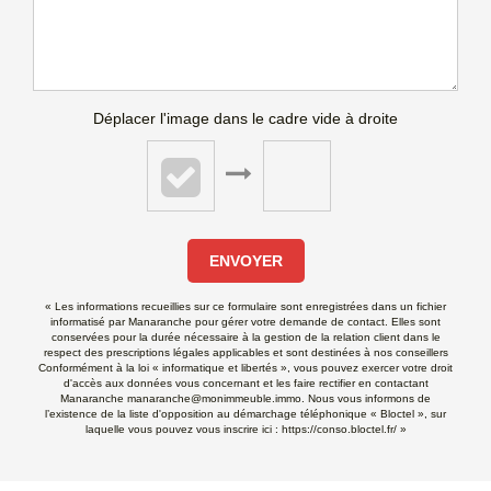
Déplacer l'image dans le cadre vide à droite
ENVOYER
« Les informations recueillies sur ce formulaire sont enregistrées dans un fichier
informatisé par Manaranche pour gérer votre demande de contact. Elles sont
conservées pour la durée nécessaire à la gestion de la relation client dans le
respect des prescriptions légales applicables et sont destinées à nos conseillers
Conformément à la loi « informatique et libertés », vous pouvez exercer votre droit
d'accès aux données vous concernant et les faire rectifier en contactant
Manaranche manaranche@monimmeuble.immo. Nous vous informons de
l’existence de la liste d'opposition au démarchage téléphonique « Bloctel », sur
laquelle vous pouvez vous inscrire ici :
https://conso.bloctel.fr/
»