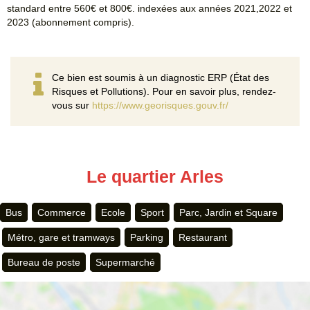
standard entre 560€ et 800€. indexées aux années 2021,2022 et
2023 (abonnement compris).
Ce bien est soumis à un diagnostic ERP (État des
Risques et Pollutions). Pour en savoir plus, rendez-
vous sur
https://www.georisques.gouv.fr/
Le quartier Arles
Bus
Commerce
Ecole
Sport
Parc, Jardin et Square
Métro, gare et tramways
Parking
Restaurant
Bureau de poste
Supermarché