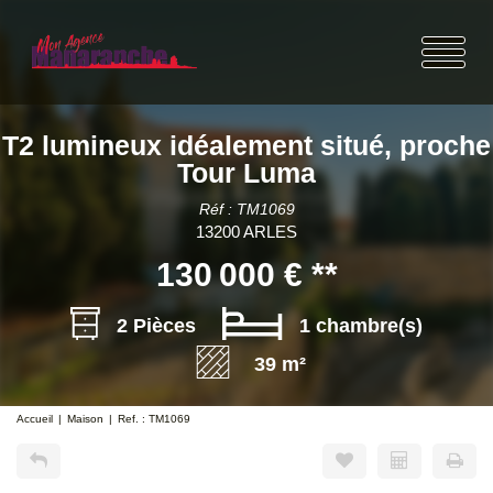
T2 lumineux idéalement situé, proche
Tour Luma
Réf : TM1069
13200 ARLES
130 000 €
**
2 Pièces
1 chambre(s)
39 m²
Accueil
Maison
Ref. : TM1069