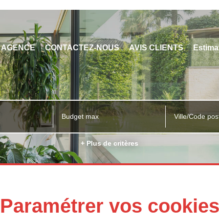
 AGENCE
CONTACTEZ-NOUS
AVIS CLIENTS
Estima
Ville/Code pos
+ Plus de critères
Paramétrer vos cookie