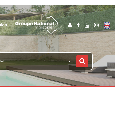
tion
tal
s