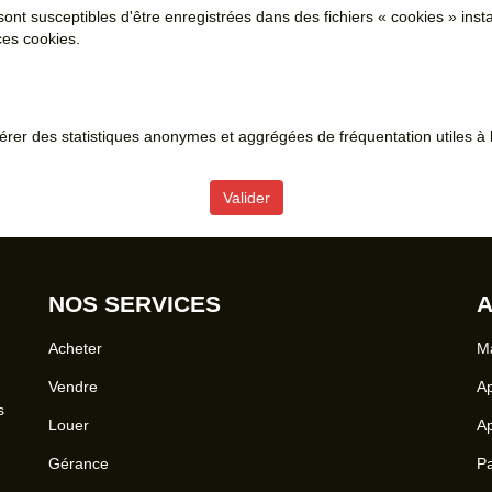
sont susceptibles d'être enregistrées dans des fichiers « cookies » insta
ces cookies.
er des statistiques anonymes et aggrégées de fréquentation utiles à l
Valider
NOS SERVICES
A
Acheter
Ma
Vendre
Ap
s
Louer
Ap
Gérance
Pa