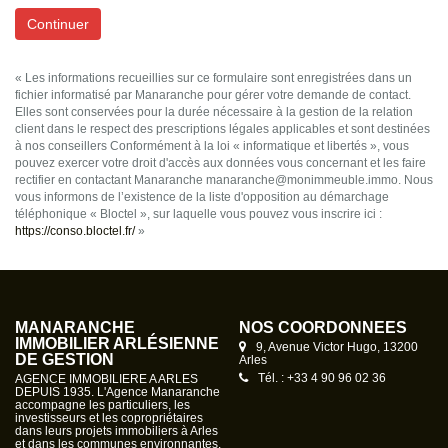
Continuer
« Les informations recueillies sur ce formulaire sont enregistrées dans un
fichier informatisé par Manaranche pour gérer votre demande de contact.
Elles sont conservées pour la durée nécessaire à la gestion de la relation
client dans le respect des prescriptions légales applicables et sont destinées
à nos conseillers Conformément à la loi « informatique et libertés », vous
pouvez exercer votre droit d'accès aux données vous concernant et les faire
rectifier en contactant Manaranche manaranche@monimmeuble.immo. Nous
vous informons de l’existence de la liste d'opposition au démarchage
téléphonique « Bloctel », sur laquelle vous pouvez vous inscrire ici :
https://conso.bloctel.fr/
»
MANARANCHE
NOS COORDONNÉES
IMMOBILIER ARLÉSIENNE
9, Avenue Victor Hugo, 13200
DE GESTION
Arles
Tél. : +33 4 90 96 02 36
AGENCE IMMOBILIERE A ARLES
DEPUIS 1935. L'Agence Manaranche
accompagne les particuliers, les
investisseurs et les copropriétaires
dans leurs projets immobiliers à Arles
et dans les communes environnantes.