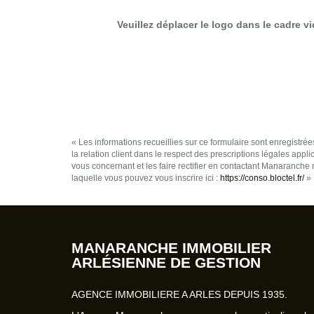
Veuillez déplacer le logo dans le cadre v
« Les informations recueillies sur ce formulaire sont enregistr
la relation client dans le respect des prescriptions légales app
vous concernant et les faire rectifier en contactant Manaranc
laquelle vous pouvez vous inscrire ici :
https://conso.bloctel.fr/
»
MANARANCHE IMMOBILIER
ARLÉSIENNE DE GESTION
AGENCE IMMOBILIERE A ARLES DEPUIS 1935.