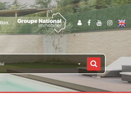
tion
tal