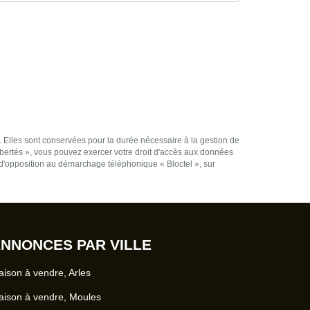
. Elles sont conservées pour la durée nécessaire à la gestion de
 libertés », vous pouvez exercer votre droit d'accès aux données
d'opposition au démarchage téléphonique « Bloctel », sur
NNONCES PAR VILLE
ison à vendre, Arles
ison à vendre, Moules