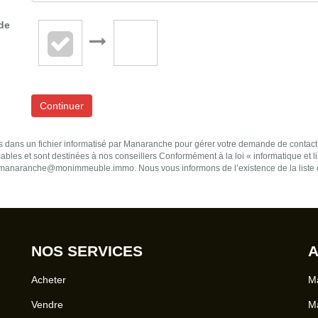
ide
Continuer
ées dans un fichier informatisé par Manaranche pour gérer votre demande de contact
licables et sont destinées à nos conseillers Conformément à la loi « informatique et
he manaranche@monimmeuble.immo. Nous vous informons de l’existence de la liste 
NOS SERVICES
A
Acheter
Ma
Vendre
Ma